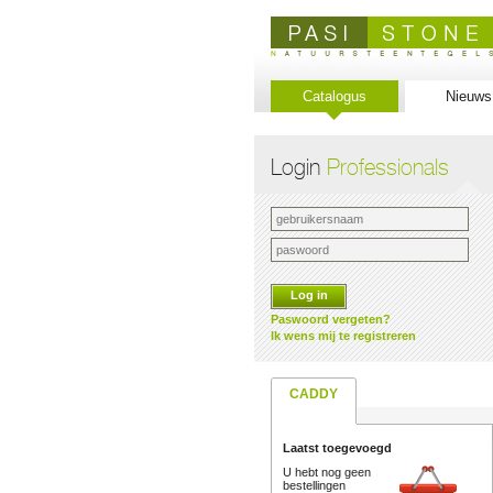
Catalogus
Nieuws
Login
Professionals
Log in
Paswoord vergeten?
Ik wens mij te registreren
CADDY
Laatst toegevoegd
U hebt nog geen
bestellingen