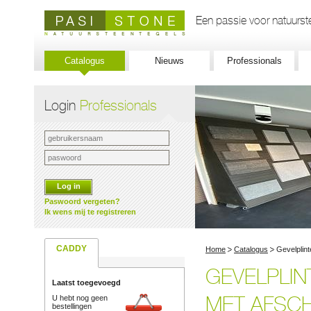
Een passie voor natuurste
Catalogus
Nieuws
Professionals
Login
Professionals
Log in
Paswoord vergeten?
Ik wens mij te registreren
CADDY
Home
Catalogus
Gevelplin
GEVELPLIN
Laatst toegevoegd
MET AFSCH
U hebt nog geen
bestellingen