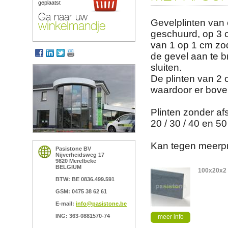
geplaatst
Ga naar uw
Gevelplinten van
winkelmandje
geschuurd, op 3 c
van 1 op 1 cm zo
de gevel aan te b
sluiten.
De plinten van 2
waardoor er boven
Plinten zonder af
20 / 30 / 40 en 5
Kan tegen meerpr
Pasistone BV
Nijverheidsweg 17
9820 Merelbeke
BELGIUM
100x20x2
BTW: BE 0836.499.591
GSM: 0475 38 62 61
E-mail:
info@pasistone.be
ING: 363-0881570-74
meer info