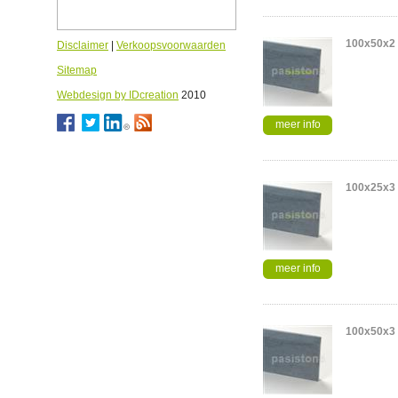
100x50x2
Disclaimer
|
Verkoopsvoorwaarden
Sitemap
Webdesign by IDcreation
2010
meer info
100x25x3
meer info
100x50x3