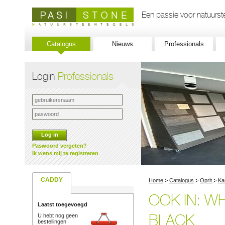
Een passie voor natuurste
Catalogus
Nieuws
Professionals
Login
Professionals
Log in
Paswoord vergeten?
Ik wens mij te registreren
CADDY
Home
Catalogus
Oprit
Ka
OOK IN: WH
Laatst toegevoegd
BLACK
U hebt nog geen
bestellingen