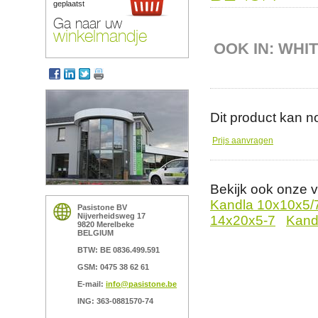
geplaatst
Ga naar uw
winkelmandje
OOK IN: WHI
Dit product kan n
Prijs aanvragen
Bekijk ook onze 
Kandla 10x10x5/
Pasistone BV
Nijverheidsweg 17
14x20x5-7
Kand
9820 Merelbeke
BELGIUM
BTW: BE 0836.499.591
GSM: 0475 38 62 61
E-mail:
info@pasistone.be
ING: 363-0881570-74