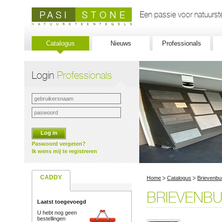
Een passie voor natuurste
Catalogus
Nieuws
Professionals
Login
Professionals
Log in
Paswoord vergeten?
Ik wens mij te registreren
CADDY
Home
Catalogus
Brievenb
BRIEVENBU
Laatst toegevoegd
U hebt nog geen
bestellingen