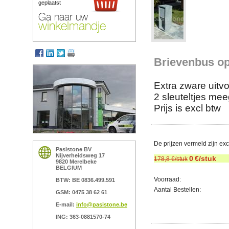
geplaatst
Ga naar uw
winkelmandje
Brievenbus op
Extra zware uitvo
2 sleuteltjes me
Prijs is excl btw
De prijzen vermeld zijn ex
Pasistone BV
Nijverheidsweg 17
0
€/stuk
178,8 €/stuk
9820 Merelbeke
BELGIUM
Voorraad:
BTW: BE 0836.499.591
Aantal Bestellen:
GSM: 0475 38 62 61
E-mail:
info@pasistone.be
ING: 363-0881570-74