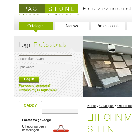
Een passie voor natuurste
Catalogus
Nieuws
Professionals
Login
Professionals
Log in
Paswoord vergeten?
Ik wens mij te registreren
CADDY
Home
Catalogus
Onderhoud
LITHOFIN
Laatst toegevoegd
STEEN
U hebt nog geen
bestellingen