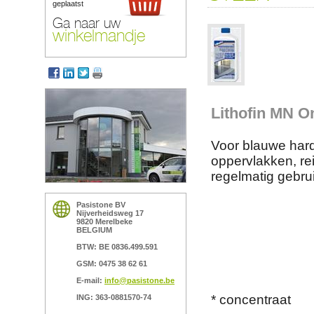
geplaatst
Ga naar uw
winkelmandje
Lithofin MN O
Voor blauwe hard
oppervlakken, rei
regelmatig gebrui
Pasistone BV
Nijverheidsweg 17
9820 Merelbeke
BELGIUM
BTW: BE 0836.499.591
GSM: 0475 38 62 61
E-mail:
info@pasistone.be
* concentraat
ING: 363-0881570-74