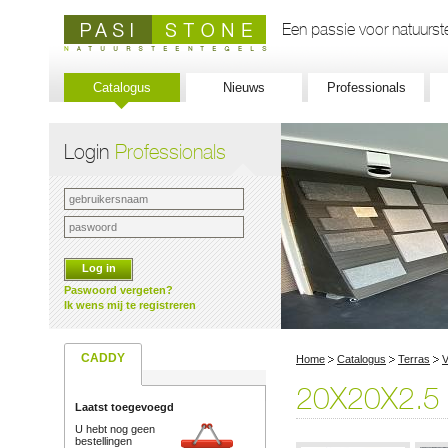
Een passie voor natuurste
Catalogus
Nieuws
Professionals
Login
Professionals
Log in
Paswoord vergeten?
Ik wens mij te registreren
CADDY
Home
Catalogus
Terras
V
20X20X2.5
Laatst toegevoegd
U hebt nog geen
bestellingen