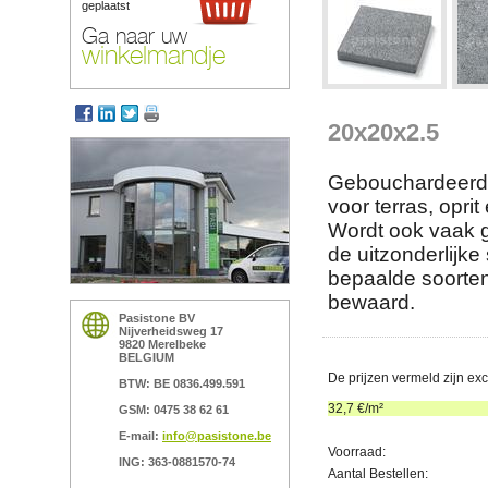
geplaatst
Ga naar uw
winkelmandje
20x20x2.5
Gebouchardeerde t
voor terras, opri
Wordt ook vaak 
de uitzonderlijke
bepaalde soorten
bewaard.
Pasistone BV
Nijverheidsweg 17
9820 Merelbeke
BELGIUM
De prijzen vermeld zijn ex
BTW: BE 0836.499.591
32,7
€/m²
GSM: 0475 38 62 61
E-mail:
info@pasistone.be
Voorraad:
ING: 363-0881570-74
Aantal Bestellen: